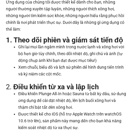
Ứng dụng của chúng tôi được thiết kế dành cho
bạn,
những
người thường xuyên tập luyện, những người thích xông hơi,
những người tìm kiếm sức khỏe, những người hiểu rằng phục hồi
chính là nơi phát triển thực sự. Dưới đây là những gì ứng dụng có
thể làm:
1. Theo dõi phiên và giám sát tiến độ
Ghi lại mọi lần ngâm mình trong nước lạnh và xông hơi với
bộ hẹn giờ tùy chỉnh, theo dõi nhiệt độ, ghi chú và ảnh (tự
động chụp ảnh khi bạn đạt được mục tiêu!)
Xem chuỗi, biểu đồ và lịch sử phiên để hình dung tiến trình
và kỷ niệm các cột mốc.
2.
Điều khiển từ xa và lập lịch
Điều khiển Plunge All‑In hoặc Sauna từ bất kỳ đâu, sử dụng
ứng dụng để cài đặt nhiệt độ, lên lịch buổi xông hơi và
thậm chí bật tắt đèn xông hơi.
Được thiết kế cho iOS (hỗ trợ Apple Watch trên watchOS
10.6 trở lên), sản phẩm này mang đến cho bạn khả năng
kiểm soát nhiệt độ từ xa thực sự.