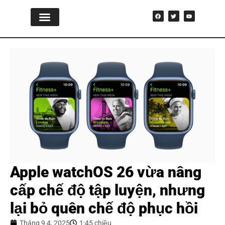
Nhảy
F
T
Y
tới
a
w
o
c
i
u
nội
e
t
t
Bồn ngâm lạnh
Phòng xông hơi
Dành cho doanh nghiệp
Vật tư & phụ kiện
Ứng dụng
Liên hệ
b
t
u
dung
o
e
b
o
r
e
k
Apple watchOS 26 vừa nâng
cấp chế độ tập luyện, nhưng
lại bỏ quên chế độ phục hồi
Tháng 9 4, 2025
1:45 chiều