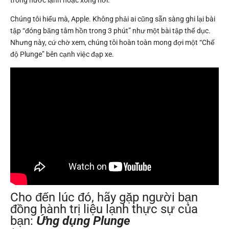
Chúng tôi hiểu mà, Apple. Không phải ai cũng sẵn sàng ghi lại bài
tập “đóng băng tâm hồn trong 3 phút” như một bài tập thể dục.
Nhưng này, cứ chờ xem, chúng tôi hoàn toàn mong đợi một “Chế
độ Plunge” bên cạnh việc đạp xe.
Cho đến lúc đó, hãy gặp người bạn
đồng hành trị liệu lạnh thực sự của
bạn:
Ứng dụng Plunge