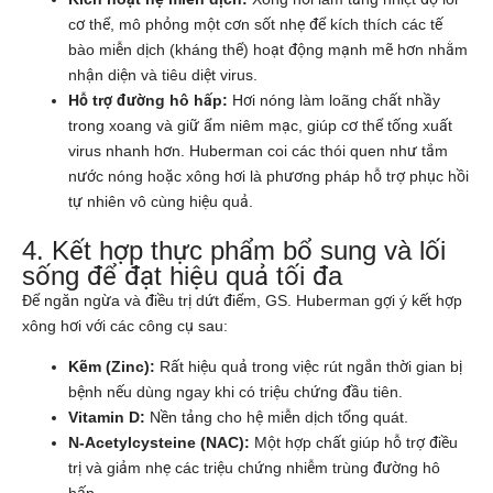
cơ thể, mô phỏng một cơn sốt nhẹ để kích thích các tế
bào miễn dịch (kháng thể) hoạt động mạnh mẽ hơn nhằm
nhận diện và tiêu diệt virus.
Hỗ trợ đường hô hấp:
Hơi nóng làm loãng chất nhầy
trong xoang và giữ ẩm niêm mạc, giúp cơ thể tống xuất
virus nhanh hơn. Huberman coi các thói quen như tắm
nước nóng hoặc xông hơi là phương pháp hỗ trợ phục hồi
tự nhiên vô cùng hiệu quả.
4. Kết hợp thực phẩm bổ sung và lối
sống để đạt hiệu quả tối đa
Để ngăn ngừa và điều trị dứt điểm, GS. Huberman gợi ý kết hợp
xông hơi với các công cụ sau:
Kẽm (Zinc):
Rất hiệu quả trong việc rút ngắn thời gian bị
bệnh nếu dùng ngay khi có triệu chứng đầu tiên.
Vitamin D:
Nền tảng cho hệ miễn dịch tổng quát.
N-Acetylcysteine (NAC):
Một hợp chất giúp hỗ trợ điều
trị và giảm nhẹ các triệu chứng nhiễm trùng đường hô