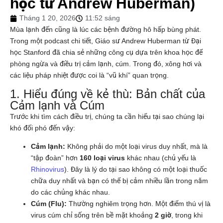
học từ Andrew Huberman)
Tháng 1 20, 2026
11:52 sáng
Mùa lạnh đến cũng là lúc các bệnh đường hô hấp bùng phát.
Trong một podcast chi tiết, Giáo sư Andrew Huberman từ Đại
học Stanford đã chia sẻ những công cụ dựa trên khoa học để
phòng ngừa và điều trị cảm lạnh, cúm. Trong đó, xông hơi và
các liệu pháp nhiệt được coi là “vũ khí” quan trọng.
1. Hiểu đúng về kẻ thù: Bản chất của
Cảm lạnh và Cúm
Trước khi tìm cách điều trị, chúng ta cần hiểu tại sao chúng lại
khó đối phó đến vậy:
Cảm lạnh:
Không phải do một loại virus duy nhất, mà là
“tập đoàn” hơn
160 loại virus
khác nhau (chủ yếu là
Rhinovirus
). Đây là lý do tại sao không có một loại thuốc
chữa duy nhất và bạn có thể bị cảm nhiều lần trong năm
do các chủng khác nhau.
Cúm (Flu):
Thường nghiêm trọng hơn. Một điểm thú vị là
virus cúm chỉ sống trên bề mặt khoảng
2 giờ
, trong khi