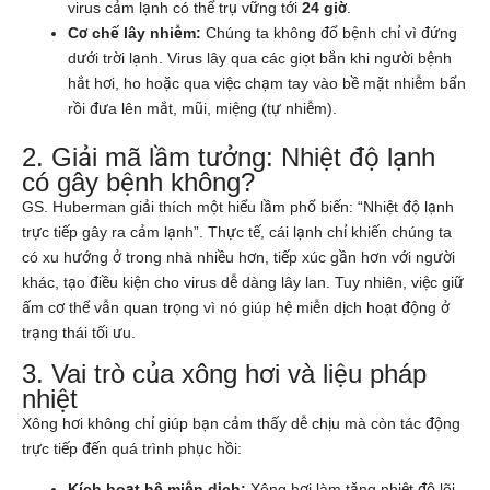
virus cảm lạnh có thể trụ vững tới
24 giờ
.
Cơ chế lây nhiễm:
Chúng ta không đổ bệnh chỉ vì đứng
dưới trời lạnh. Virus lây qua các giọt bắn khi người bệnh
hắt hơi, ho hoặc qua việc chạm tay vào bề mặt nhiễm bẩn
rồi đưa lên mắt, mũi, miệng (tự nhiễm).
2. Giải mã lầm tưởng: Nhiệt độ lạnh
có gây bệnh không?
GS. Huberman giải thích một hiểu lầm phổ biến: “Nhiệt độ lạnh
trực tiếp gây ra cảm lạnh”. Thực tế, cái lạnh chỉ khiến chúng ta
có xu hướng ở trong nhà nhiều hơn, tiếp xúc gần hơn với người
khác, tạo điều kiện cho virus dễ dàng lây lan. Tuy nhiên, việc giữ
ấm cơ thể vẫn quan trọng vì nó giúp hệ miễn dịch hoạt động ở
trạng thái tối ưu.
3. Vai trò của xông hơi và liệu pháp
nhiệt
Xông hơi không chỉ giúp bạn cảm thấy dễ chịu mà còn tác động
trực tiếp đến quá trình phục hồi:
Kích hoạt hệ miễn dịch:
Xông hơi làm tăng nhiệt độ lõi