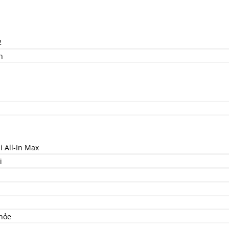
2
n
 All-In Max
i
hỏe