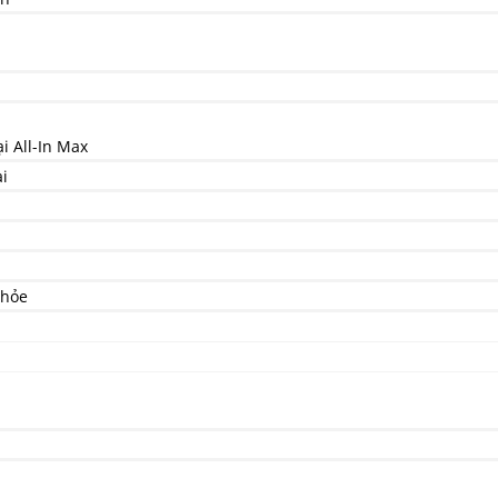
 All-In Max
i
Khỏe