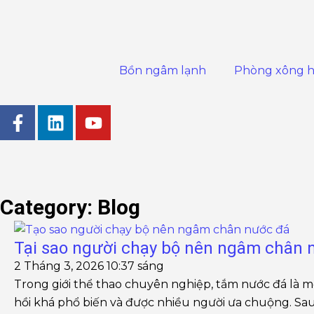
Nhảy
tới
nội
dung
Bồn ngâm lạnh
Phòng xông h
F
L
Y
a
i
o
c
n
u
e
k
t
b
e
u
o
d
b
Category: Blog
o
i
e
Trang
Trang
Trang
Trang
Trang
k
n
Tại sao người chạy bộ nên ngâm chân 
-
2 Tháng 3, 2026
10:37 sáng
f
Trong giới thể thao chuyên nghiệp, tắm nước đá là
hồi khá phổ biến và được nhiều người ưa chuộng. Sau