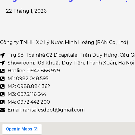
22 Tháng 1, 2026
Công ty TNHH Xử Lý Nước Minh Hoàng (RAN Co., Ltd)
Trụ Sở: Toà nhà C2 D'capitale, Trần Duy Hưng, Cầu Gi
Showroom: 103 Khuất Duy Tiến, Thanh Xuân, Hà Nội
Hotline: 0942.868.979
M1: 0982.048.595
M2: 0988.884.362
M3: 0975.116.644
M4: 0972.442.200
Email: ran.salesdept@gmail.com