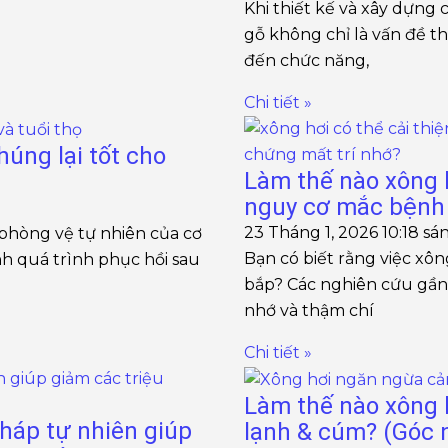
Khi thiết kế và xây dựng 
gỗ không chỉ là vấn đề 
đến chức năng,
Chi tiết »
húng lại tốt cho
Làm thế nào xông h
nguy cơ mắc bệnh 
23 Tháng 1, 2026
10:18 sá
phòng vệ tự nhiên của cơ
Bạn có biết rằng việc xô
nh quá trình phục hồi sau
bắp? Các nghiên cứu gần đ
nhớ và thậm chí
Chi tiết »
Làm thế nào xông h
háp tự nhiên giúp
lạnh & cúm? (Góc 