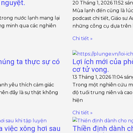
 nguyệt.
20 Tháng 1, 2026
11:52 sá
Mùa lạnh đến cũng là lú
trong nước lạnh mang lại
podcast chi tiết, Giáo s
ứng minh qua các nghiên
những công cụ dựa trên
Chi tiết »
húng ta thực sự có
Lợi ích mới của p
cơ tử vong.
13 Tháng 1, 2026
11:04 sá
nh yêu thích cảm giác
Trong một nghiên cứu mới
nên đây là sự thật không
độ tuổi trung niên và cao
hiện
Chi tiết »
a việc xông hơi sau
Thiền định dành ch