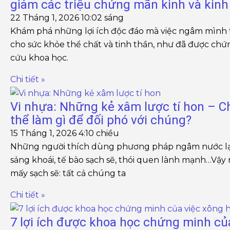
giảm các triệu chứng mãn kinh và kinh
22 Tháng 1, 2026
10:02 sáng
Khám phá những lợi ích độc đáo mà việc ngâm mình 
cho sức khỏe thể chất và tinh thần, như đã được ch
cứu khoa học.
Chi tiết »
Vi nhựa: Những kẻ xâm lược tí hon – C
thể làm gì để đối phó với chúng?
15 Tháng 1, 2026
4:10 chiều
Những người thích dùng phương pháp ngâm nước lạ
sảng khoái, tế bào sạch sẽ, thói quen lành mạnh…Vậy 
mấy sạch sẽ: tất cả chúng ta
Chi tiết »
7 lợi ích được khoa học chứng minh củ