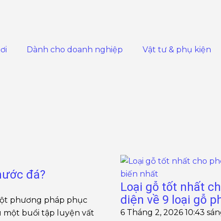
ơi
Dành cho doanh nghiệp
Vật tư & phụ kiện
nước đá?
Loại gỗ tốt nhất 
diện về 9 loại gỗ p
 một phương pháp phục
6 Tháng 2, 2026
10:43 sá
 một buổi tập luyện vất